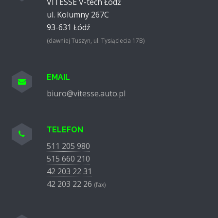
VITESSE V-tech Łódź
ul. Kolumny 267C
93-631
Łódź
(dawniej Tuszyn, ul. Tysiąclecia 17B)
EMAIL
biuro@vitesse.auto.pl
TELEFON
511 205 980
515 660 210
42 203 22 31
42 203 22 26
(fax)