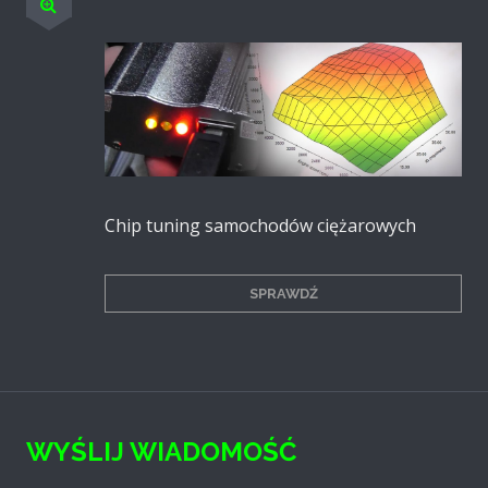
Chip tuning samocho­dów cięża­rowych
SPRAWDŹ
WYŚLIJ WIADOMOŚĆ