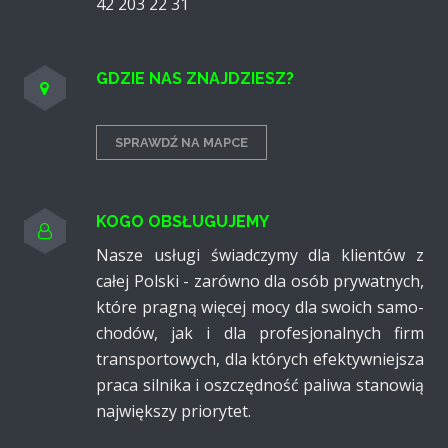
42 203 22 31
GDZIE NAS ZNAJDZIESZ?
SPRAWDŹ NA MAPCE
KOGO OBSŁUGUJEMY
Nasze usługi świadczymy dla klientów z
całej Polski - zarówno dla osób pry­watnych,
które pragną więcej mocy dla swoich samo­
chodów, jak i dla profesjo­nalnych firm
transpor­towych, dla których efektyw­niejsza
praca silnika i oszczę­dność paliwa stanowią
naj­większy priorytet.