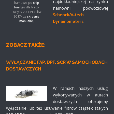
najdokładniejszej na rynku
hamowni po
chip
tuningu
dla Iveco
hamowni podwoziowej
Daily IV 2.3 HPI 70kW
Schenck/V‑tech
96 KM ze
skrzynią
Dynamometers
.
manualną
ZOBACZ TAKŻE:
WYŁĄCZANIE FAP, DPF, SCR W SAMOCHODACH
DOSTAWCZYCH
W ramach naszych usług
wykonywanych w autach
dostawczych oferujemy
wyłączanie lub też usuwanie filtrów cząstek stałych