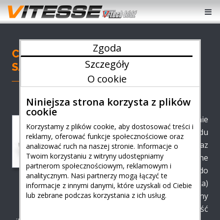
Zgoda
CHIP TUNING I POWERBOX W
Szczegóły
SAMOCHODACH DOSTAWCZYCH
O cookie
Niniejsza strona korzysta z plików
cookie
Chip tuning
(dostrojenie
Korzystamy z plików cookie, aby dostosować treści i
oprogramowania układu
reklamy, oferować funkcje społecznościowe oraz
wtryskowego) oraz
analizować ruch na naszej stronie. Informacje o
Twoim korzystaniu z witryny udostępniamy
PowerBox
(zewnętrzne
partnerom społecznościowym, reklamowym i
urządzenie wpinane do
PowerBox oferowany
analitycznym. Nasi partnerzy mogą łączyć te
wiązki elektrycznej silnika)
przez Vitesse V‑tech
informacje z innymi danymi, które uzyskali od Ciebie
Łódź
lub zebrane podczas korzystania z ich usług.
pozwalają nam w bezpieczny
sposób poprawić sprawność