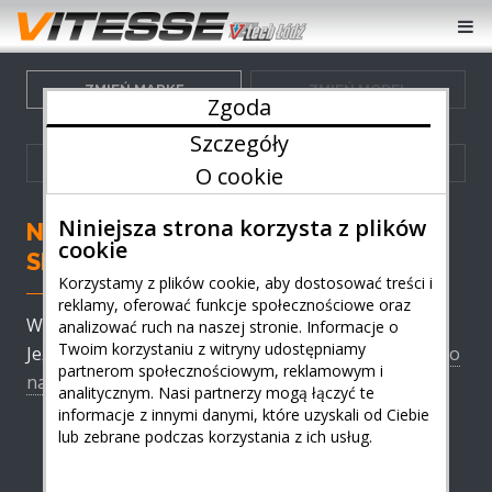
ZMIEŃ MARKĘ
ZMIEŃ MODEL
Zgoda
Szczegóły
ZMIEŃ GENERACJĘ
ZMIEŃ WERSJĘ
O cookie
Niniejsza strona korzysta z plików
NISSAN - ZWIĘKSZ MOC I OSIĄGI
cookie
SILNIKA.
Korzystamy z plików cookie, aby dostosować treści i
reklamy, oferować funkcje społecznościowe oraz
Wybierz model swojego auta Nissan z listy poniżej.
analizować ruch na naszej stronie. Informacje o
Twoim korzystaniu z witryny udostępniamy
Jeżeli nie znalazłeś modelu twojego auta
zadzwoń do
partnerom społecznościowym, reklamowym i
nas
- możliwe że mamy już rozwiązanie!
analitycznym. Nasi partnerzy mogą łączyć te
informacje z innymi danymi, które uzyskali od Ciebie
lub zebrane podczas korzystania z ich usług.