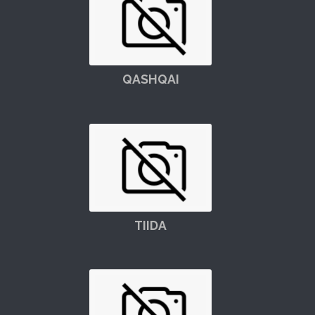
QASHQAI
TIIDA