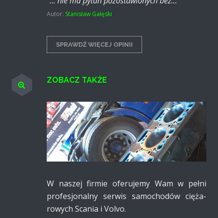
"... nie ma pytań pozostawionych bez...
"
Autor:
Stanisław Gałęski
SPRAWDŹ WIĘCEJ OPINII
ZOBACZ TAKŻE
W naszej firmie oferu­jemy Wam w pełni
profes­jonalny serwis samo­chodów cięża­
rowych Scania i Volvo.