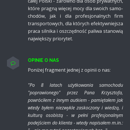
całej Polski - zarówno dla osób pry­watnych,
które pragną więcej mocy dla swoich samo­
chodów, jak i dla profesjo­nalnych firm
transpor­towych, dla których efektyw­niejsza
praca silnika i oszczę­dność paliwa stanowią
naj­większy priorytet.
OPINIE O NAS
Poniżej fragment jednej z opinii o nas:
"Po 8 latach użytkowania samochodu
"poprawionego" przez Pana Krzysztofa,
powróciłem z innym autkiem - pamiętałem jak
wtedy byłem niezwykle zaskoczony i wiedzą, i
kulturą osobistą - w pełni profesjonalnym
podejściem do klienta - wtedy napisałem m.in.: