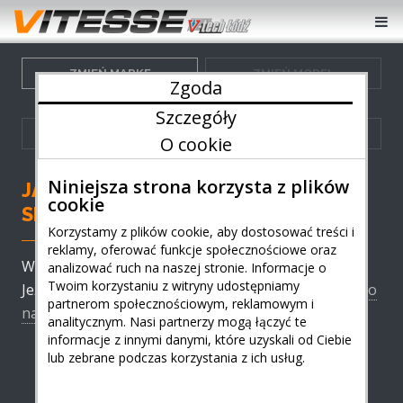
ZMIEŃ MARKĘ
ZMIEŃ MODEL
Zgoda
Szczegóły
ZMIEŃ GENERACJĘ
ZMIEŃ WERSJĘ
O cookie
Niniejsza strona korzysta z plików
JAGUAR - ZWIĘKSZ MOC I OSIĄGI
cookie
SILNIKA.
Korzystamy z plików cookie, aby dostosować treści i
reklamy, oferować funkcje społecznościowe oraz
Wybierz model swojego auta Jaguar z listy poniżej.
analizować ruch na naszej stronie. Informacje o
Twoim korzystaniu z witryny udostępniamy
Jeżeli nie znalazłeś modelu twojego auta
zadzwoń do
partnerom społecznościowym, reklamowym i
nas
- możliwe że mamy już rozwiązanie!
analitycznym. Nasi partnerzy mogą łączyć te
informacje z innymi danymi, które uzyskali od Ciebie
lub zebrane podczas korzystania z ich usług.