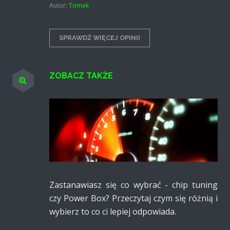
Autor:
Tomek
SPRAWDŹ WIĘCEJ OPINII
ZOBACZ TAKŻE
Zastanawiasz się co wy­brać - chip tuning
czy Power Box? Prze­czytaj czym się różnią i
wy­bierz to co ci lepiej odpo­wiada.