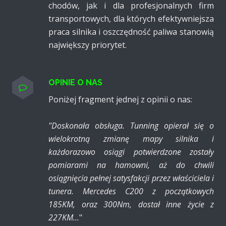
chodów, jak i dla profesjo­nalnych firm
transpor­towych, dla których efektyw­niejsza
praca silnika i oszczę­dność paliwa stanowią
naj­większy priorytet.
OPINIE O NAS
Poniżej fragment jednej z opinii o nas:
"Doskonała obsługa. Tunning opierał się o
wielokrotną zmianę mapy silnika i
każdorazowo osiągi potwierdzone zostały
pomiarami na hamowni, aż do chwili
osiągnięcia pełnej satysfakcji przez właściciela i
tunera. Mercedes C200 z początkowych
185KM, oraz 300Nm, dostał inne życie z
227KM...
"