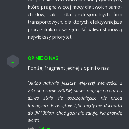
które pragną więcej mocy dla swoich samo­
chodów, jak i dla profesjo­nalnych firm
transpor­towych, dla których efektyw­niejsza
praca silnika i oszczę­dność paliwa stanowią
naj­większy priorytet.
OPINIE O NAS
Poniżej fragment jednej z opinii o nas:
"Autko nabrało jeszcze większej żwawości, z
233 na prawie 280KM, super reaguje na gaz i o
dziwo stało się oszczędniejsze niż przed
tuningiem. Przeciętnie 7,5l, nigdy nie dochodzi
do 9l/100km, choć gazu nie żałuję. Na prawdę
warto....
"
Autor:
Gabriel