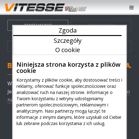
ZMIEŃ MARKĘ
ZMIEŃ MODEL
Zgoda
Szczegóły
ZMIEŃ GENERACJĘ
ZMIEŃ WERSJĘ
O cookie
Niniejsza strona korzysta z plików
BAIC - ZWIĘKSZ MOC I OSIĄGI SILNIKA.
cookie
Korzystamy z plików cookie, aby dostosować treści i
Wybierz model swojego auta BAIC z listy poniżej.
reklamy, oferować funkcje społecznościowe oraz
Jeżeli nie znalazłeś modelu twojego auta
zadzwoń do
analizować ruch na naszej stronie. Informacje o
Twoim korzystaniu z witryny udostępniamy
nas
- możliwe że mamy już rozwiązanie!
partnerom społecznościowym, reklamowym i
analitycznym. Nasi partnerzy mogą łączyć te
informacje z innymi danymi, które uzyskali od Ciebie
lub zebrane podczas korzystania z ich usług.